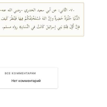
٧٠- الثَّاني: عن أبي سعيد الخدري -رضي الله عنه-، 
الدُّنْيَا حُلْوَةٌ خَضِرةٌ وإنَّ اللهَ مُسْتَخْلِفُكُمْ فِيهَا فَيَنْظُرَ كَيفَ تَعْمَ
فإنَّ أَوَّلَ فِتْنَةِ بَنِي إسرائيلَ كَانَتْ في النِّسَاءِ﴾ رواه مسلم.
ВСЕ КОММЕНТАРИИ
Нет комментарий