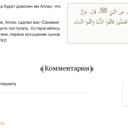
а будет доволен им Аллах, что
عن النَّبيّ ﷺ، قَالَ: ﴿إنَّ
لُونَ فَاتَّقُوا الدُّنْيَا وَاتَّقُوا النِّسَاء
не, Аллах сделал вас (Своими)
дете поступать. Остерегайтесь
стине, первое искушение сынов
742)
Комментарии
атериалу
иги