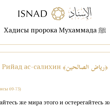
Хадисы пророка Мухаммада ﷺ
رياض الصالحين
Рийад ас-салихин
дисы 69-73)
гайтесь же мира этого и остерегайтесь ж