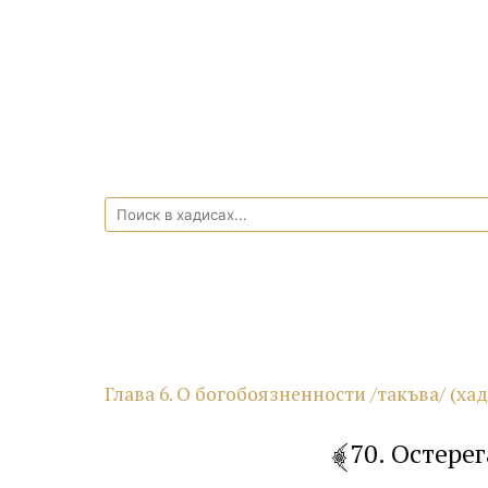
Глава 6. О богобоязненности /такъва/ (ха
70. Остере