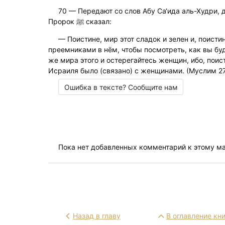
70 — Передают со слов Абу Са‘ида аль-Худри, д
Пророк ﷺ сказал:
— Поистине, мир этот сладок и зелен и, поисти
преемниками в нём, чтобы посмотреть, как вы бу
же мира этого и остерегайтесь женщин, ибо, пои
Исраиля было (связано) с женщинами. (Муслим 2
Ошибка в тексте? Сообщите нам
Пока нет добавленных комментарий к этому м
Назад в главу
В оглавление кн