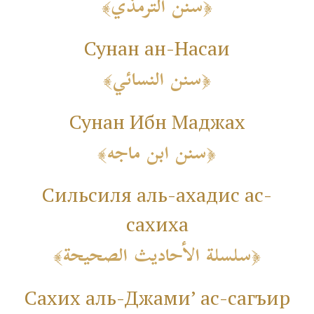
سنن الترمذي
Сунан ан-Насаи
سنن النسائي
Сунан Ибн Маджах
سنن ابن ماجه
Сильсиля аль-ахадис ас-
сахиха
سلسلة الأحاديث الصحيحة
Сахих аль-Джами’ ас-сагъир