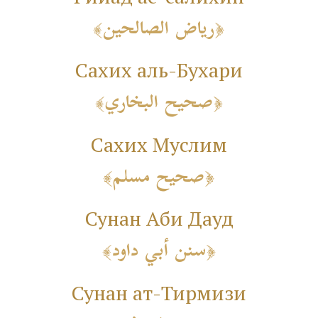
رياض الصالحين
Сахих аль-Бухари
صحيح البخاري
Сахих Муслим
صحيح مسلم
Сунан Аби Дауд
سنن أبي داود
Сунан ат-Тирмизи