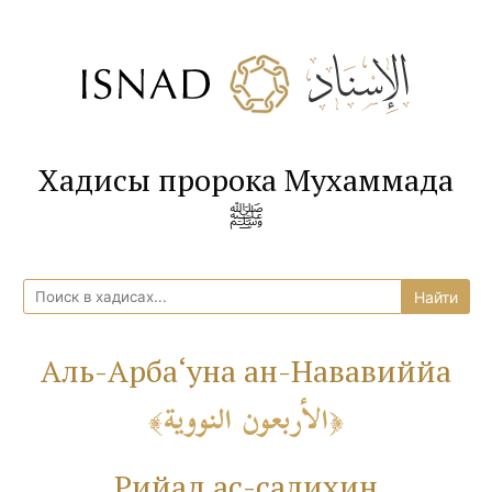
Хадисы пророка Мухаммада
ﷺ
Аль-Арба‘уна ан-Нававиййа
الأربعون النووية
Рийад ас-салихин