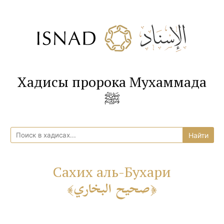
Хадисы пророка Мухаммада
ﷺ
Сахих аль-Бухари
صحيح البخاري