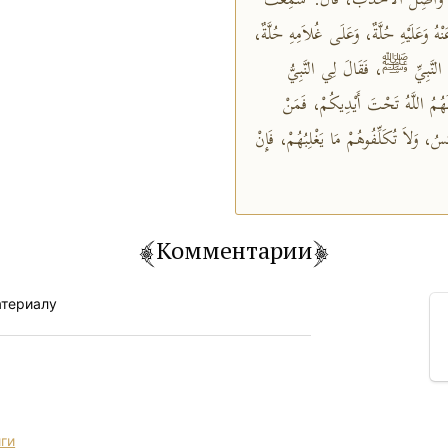
ّثَنَا وَاصِلٌ الأَحْدَبُ، قَالَ: سَمِعْتُ
ْهُ وَعَلَيْهِ حُلَّةٌ، وَعَلَى غُلاَمِهِ حُلَّةٌ
 النَّبِيِّ ﷺ، فَقَالَ لِي النَّبِيُّ
هُمُ اللَّهُ تَحْتَ أَيْدِيكُمْ، فَمَنْ
َسُ، وَلاَ تُكَلِّفُوهُمْ مَا يَغْلِبُهُمْ، فَإِنْ
Комментарии
атериалу
иги