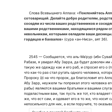
Слова Всевышнего Аллаха: «
Поклоняйтесь Алл
сотоварищей. Делайте добро родителям, родств
соседям из числа ваших родственников и соседя
вашими родственниками, находящимся рядом сп
невольникам, которыми овладели ваши десницы.
гордецов и бахвалов
» (сура «ан-Ниса», аят 36).
2545 — Сообщается, что аль-Ма‘рур (ибн Сувай
Рабазе, я увидел Абу Зарра, да будет доволен им 
такую же одежду как и его раб, и спросил его о (п
что как-то раз стал ругать одного человека, кото
Пророку ﷺ на что пророк, да благословит его Аллах и приветствует, сказал: „О
Абу Зарр, неужели ты попрекал этого человека ег
рабы) являются вашими братьями и вашими слуга
подвластными вам, так пусть же тот, кто владеет
же, что ест сам, и одевает его в то же, что носит 
непосильного для них, а если поручите, то оказыв