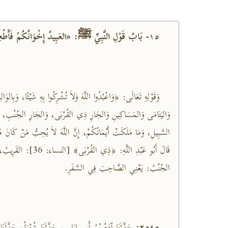
١٥- بَابُ قَوْلِ النَّبِيِّ ﷺ: «العَبِيدُ إِخْوَانُكُمْ فَأَطْعِمُوهُمْ مِمَّا تَأْكُلُونَ»
وَقَوْلِهِ تَعَالَى: ﴿وَاعْبُدُوا اللَّهَ وَلاَ تُشْرِكُوا بِهِ شَيْئًا، وَبِال،
وَاليَتَامَى وَالمَسَاكِينِ وَالجَارِ ذِي القُرْبَى، وَالجَارِ الجُنُبِ، و
قَالَ أَبُو عَبْدِ اللَّهِ: ﴿ذ
الجُنُبُ: يَعْنِي الصَّاحِبَ فِي السَّفَرِ.