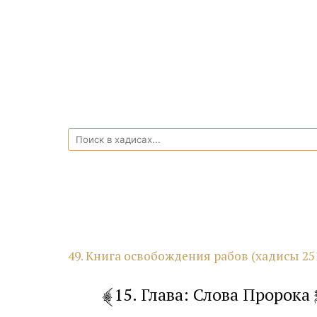
49. Книга освобождения рабов (хадисы 25
15. Глава: Слова Пророка ﷺ: “Ваши рабы являются вашими братьями, кормите их тем же, что