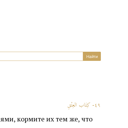
٤٩- كِتَاب العِتْقِ