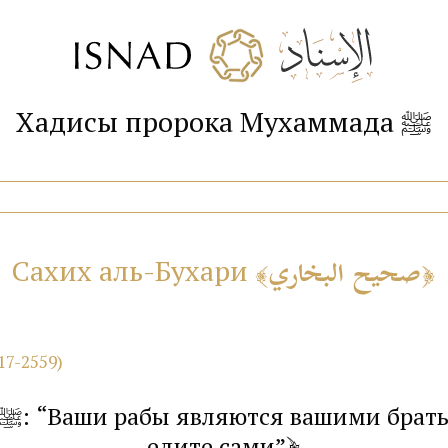
Хадисы пророка Мухаммада ﷺ
صحيح البخاري
Сахих аль-Бухари
17-2559)
едите сами”