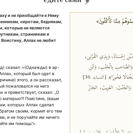
аху и не приобщайте к Нему
енникам, сиротам, беднякам,
м, которые не являются
утникам, странникам и
 Воистину, Аллах не любит
وَالِدَيْنِ إِحْسَانًا، وَبِذِي القُرْبَى
َالصَّاحِبِ بِالْجَنْبِ، وَابْنِ
д) сказал: «(Однажды) в ар-
Аллах, который был одет в
السَّبِيلِ، وَمَا مَلَكَتْ أَيْمَانُكُمْ، إِنَّ اللَّهَ لاَ يُحِبُّ مَنْ كَانَ مُخْتَالًا فَخُورًا﴾ [النساء: 36]
ричине) этого, а он рассказал,
ِي القُرْبَى﴾ [النساء: 36]: القَرِيبُ، وَالجُنُبُ: الغَرِيبُ، الجَارُ
рый пожаловался на него
о матерью?! Поистине, (ваши
ми, которых Аллах сделал
 братом своим, кормит его тем
сам, и не поручайте им ничего
айте им помощь“».