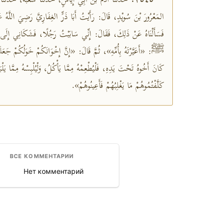
حَدَّثَنَا آدَمُ بْنُ أَبِي إِيَاسٍ، حَدَّثَنَا شُعْبَةُ، حَدَ
٢٥٤٥:
المَعْرُورَ بْنَ سُويْدٍ، قَالَ: رَأَيْتُ أَبَا ذَرٍّ الغِفَارِيَّ رَضِيَ اللَّهُ عَن،
فَسَأَلْنَاهُ عَنْ ذَلِكَ، فَقَالَ: إِنِّي سَابَبْتُ رَجُلًا، فَشَكَانِي إِلَى
ﷺ: «أَعَيَّرْتَهُ بِأُمِّهِ»، ثُمَّ قَالَ: «إِنَّ إِخْوَانَكُمْ خَوَلُكُمْ جَعَلَ
كَانَ أَخُوهُ تَحْتَ يَدِهِ، فَلْيُطْعِمْهُ مِمَّا يَأْكُلُ، وَلْيُلْبِسْهُ مِمَّا يَلْب
كَلَّفْتُمُوهُمْ مَا يَغْلِبُهُمْ فَأَعِينُوهُمْ».
ВСЕ КОММЕНТАРИИ
Нет комментарий