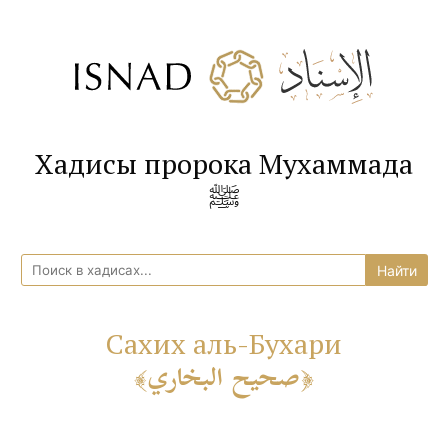
Хадисы пророка Мухаммада
ﷺ
Сахих аль-Бухари
صحيح البخاري