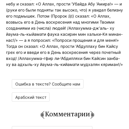
небу и сказал: «О Аллах, прости ‘Убайда Абу ‘Амира!» — и
(руки его были подняты так высоко, что) я увидел белизну
его подмышек. Потом (Пророк ﷺ) сказал: «О Аллах,
возвысь его в День воскресения над многими Твоими
созданиями из (числа) людей! /Аллахумма-дж‘аль- ху
йаума-ль-кыйамати фаука касирин мин хальки-Кя минан-
нас!/» — а я попросил: «Попроси прощения и для меня!»
Тогда он сказал: «О Аллах, прости ‘Абдуллаху бин Кайсу
грех его и введи его в День воскресения через почетный
вход! /Аллахумма-гфир ли-‘Абдилляхи бин Кайсин занба-
ху ва адхыль-ху йаума-ль-кийамати мудхалян кяриман!/»
Ошибка в тексте? Сообщите нам
Арабский текст
Комментарии