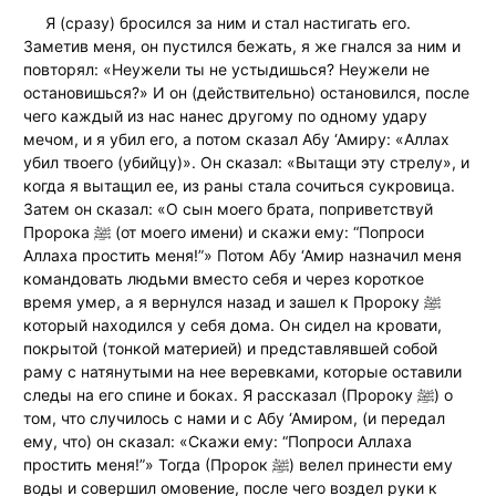
Я (сразу) бросился за ним и стал настигать его.
Заметив меня, он пустился бежать, я же гнался за ним и
повторял: «Неужели ты не устыдишься? Неужели не
остановишься?» И он (действительно) остановился, после
чего каждый из нас нанес другому по одному удару
мечом, и я убил его, а потом сказал Абу ‘Амиру: «Аллах
убил твоего (убийцу)». Он сказал: «Вытащи эту стрелу», и
когда я вытащил ее, из раны стала сочиться сукровица.
Затем он сказал: «О сын моего брата, поприветствуй
Пророка ﷺ (от моего имени) и скажи ему: “Попроси
Аллаха простить меня!”» Потом Абу ‘Амир назначил меня
командовать людьми вместо себя и через короткое
время умер, а я вернулся назад и зашел к Пророку ﷺ
который находился у себя дома. Он сидел на кровати,
покрытой (тонкой материей) и представлявшей собой
раму с натянутыми на нее веревками, которые оставили
следы на его спине и боках. Я рассказал (Пророку ﷺ) о
том, что случилось с нами и с Абу ‘Амиром, (и передал
ему, что) он сказал: «Скажи ему: “Попроси Аллаха
простить меня!”» Тогда (Пророк ﷺ) велел принести ему
воды и совершил омовение, после чего воздел руки к