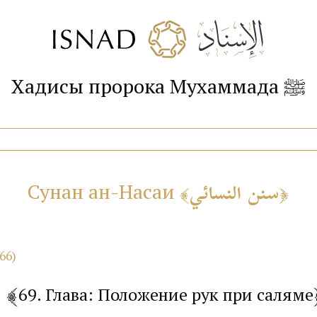
Хадисы пророка Мухаммада ﷺ
سنن النسائي
Сунан ан-Насаи
66)
69. Глава: Положение рук при саляме