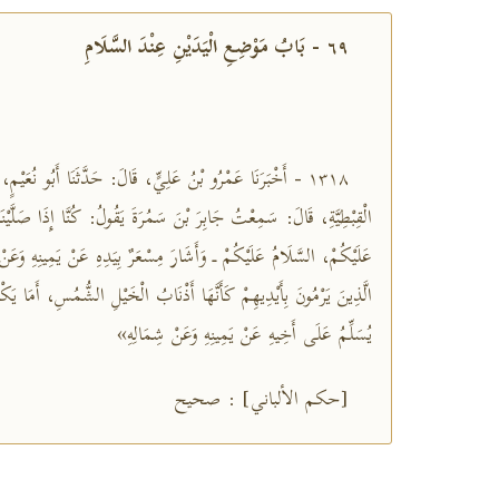
٦٩ - بَابُ مَوْضِعِ الْيَدَيْنِ عِنْدَ السَّلَامِ
١٣١٨ - أَخْبَرَنَا عَمْرُو بْنُ عَلِيٍّ، قَالَ: حَدَّثَنَا أَبُو نُعَيْم
الْقِبْطِيَّةِ، قَالَ: سَمِعْتُ جَابِرَ بْنَ سَمُرَةَ يَقُولُ: كُنَّا إِذَا صَلَّ
عَلَيْكُمْ، السَّلَامُ عَلَيْكُمْ ـ وَأَشَارَ مِسْعَرٌ بِيَدِهِ عَنْ يَمِينِهِ وَعَن
الَّذِينَ يَرْمُونَ بِأَيْدِيهِمْ كَأَنَّهَا أَذْنَابُ الْخَيْلِ الشُّمُسِ، أَمَا ي
يُسَلِّمُ عَلَى أَخِيهِ عَنْ يَمِينِهِ وَعَنْ شِمَالِهِ»
[حكم الألباني] : صحيح