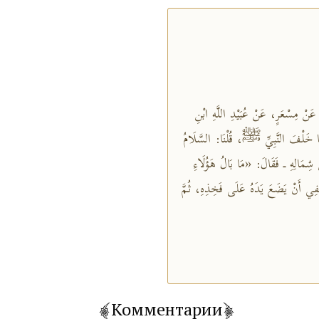
ٍ، عَنْ مِسْعَرٍ، عَنْ عُبَيْدِ اللَّهِ ابْنِ
يْنَا خَلْفَ النَّبِيِّ ﷺ، قُلْنَا: السَّلَامُ
ْ شِمَالِهِ ـ فَقَالَ: «مَا بَالُ هَؤُلَاءِ
َكْفِي أَنْ يَضَعَ يَدَهُ عَلَى فَخِذِهِ، ثُمَّ
Комментарии