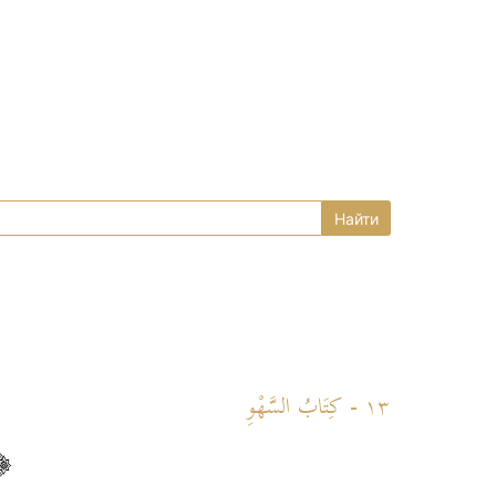
١٣ - كِتَابُ السَّهْوِ