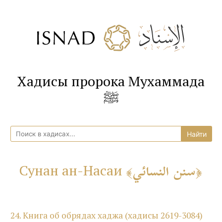
Хадисы пророка Мухаммада
ﷺ
سنن النسائي
Сунан ан-Насаи
24. Книга об обрядах хаджа (хадисы 2619-3084)