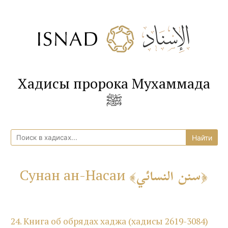
Хадисы пророка Мухаммада
ﷺ
سنن النسائي
Сунан ан-Насаи
24. Книга об обрядах хаджа (хадисы 2619-3084)