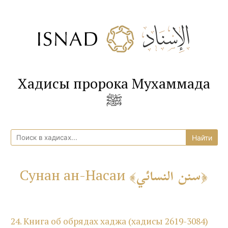
Хадисы пророка Мухаммада
ﷺ
سنن النسائي
Сунан ан-Насаи
24. Книга об обрядах хаджа (хадисы 2619-3084)