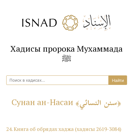
Хадисы пророка Мухаммада
ﷺ
سنن النسائي
Сунан ан-Насаи
24. Книга об обрядах хаджа (хадисы 2619-3084)