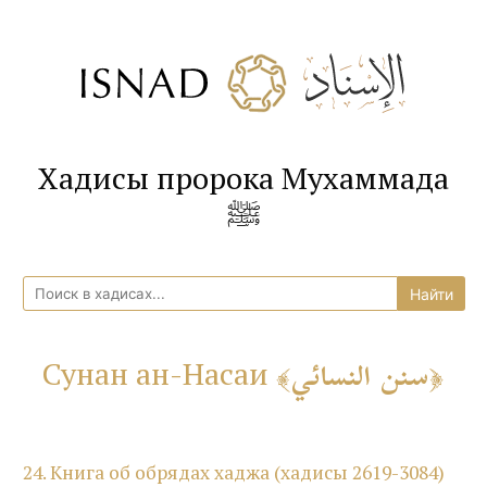
Хадисы пророка Мухаммада
ﷺ
سنن النسائي
Сунан ан-Насаи
24. Книга об обрядах хаджа (хадисы 2619-3084)