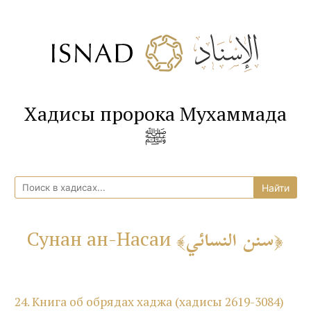
Хадисы пророка Мухаммада
ﷺ
سنن النسائي
Сунан ан-Насаи
24. Книга об обрядах хаджа (хадисы 2619-3084)