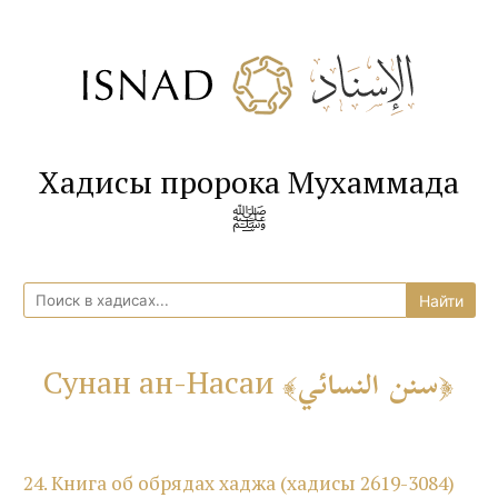
Хадисы пророка Мухаммада
ﷺ
سنن النسائي
Сунан ан-Насаи
24. Книга об обрядах хаджа (хадисы 2619-3084)