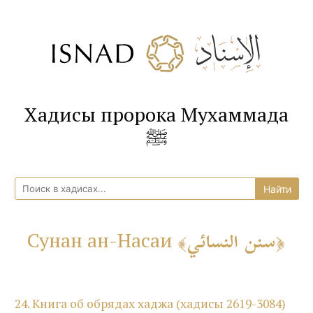
Хадисы пророка Мухаммада
ﷺ
سنن النسائي
Сунан ан-Насаи
24. Книга об обрядах хаджа (хадисы 2619-3084)