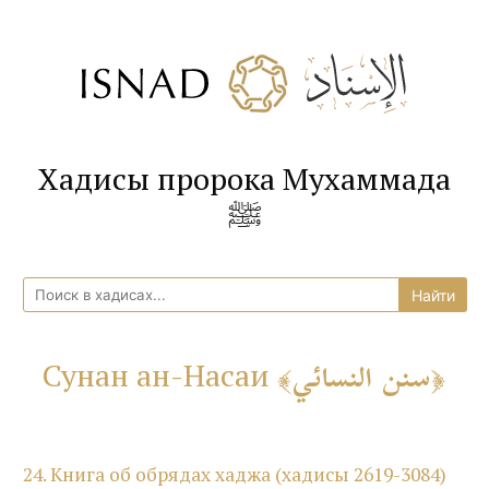
Хадисы пророка Мухаммада
ﷺ
سنن النسائي
Сунан ан-Насаи
24. Книга об обрядах хаджа (хадисы 2619-3084)