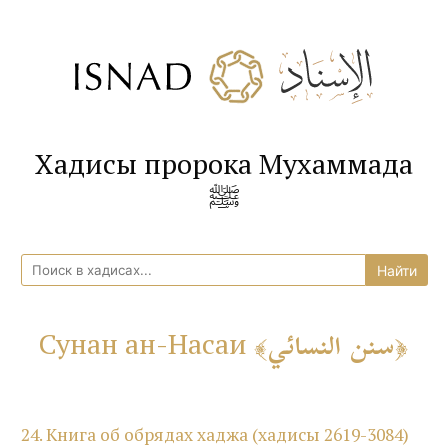
Хадисы пророка Мухаммада
ﷺ
سنن النسائي
Сунан ан-Насаи
24. Книга об обрядах хаджа (хадисы 2619-3084)