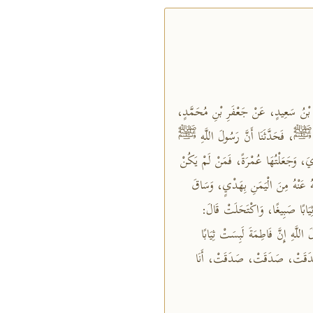
يَى بْنُ سَعِيدٍ، عَنْ جَعْفَرِ بْنِ مُحَمَّدٍ،
َبِيِّ ﷺ، فَحَدَّثَنَا أَنَّ رَسُولَ اللَّهِ ﷺ
َ، وَجَعَلْتُهَا عُمْرَةً، فَمَنْ لَمْ يَكُنْ
هُ عَنْهُ مِنَ الْيَمَنِ بِهَدْيٍ، وَسَاقَ
يَابًا صَبِيغًا، وَاكْتَحَلَتْ قَالَ:
َّهِ إِنَّ فَاطِمَةَ لَبِسَتْ ثِيَابًا
َدَقَتْ، صَدَقَتْ، صَدَقَتْ، أَنَا