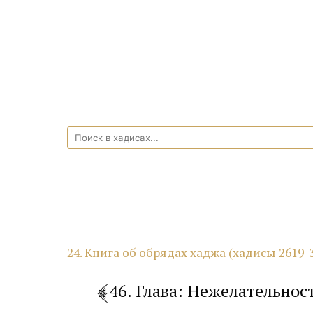
24. Книга об обрядах хаджа (хадисы 2619-
46. Глава: Нежелательнос