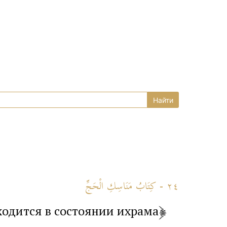
٢٤ - كِتَابُ مَنَاسِكِ الْحَجِّ
ходится в состоянии ихрама