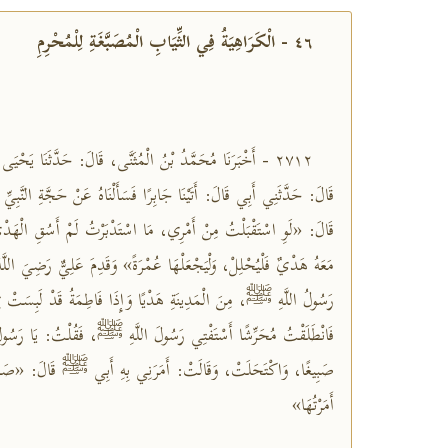
٤٦ - الْكَرَاهِيَةُ فِي الثِّيَابِ الْمُصَبَّغَةِ لِلْمُحْرِمِ
٢٧١٢ - أَخْبَرَنَا مُحَمَّدُ بْنُ الْمُثَنَّى، قَالَ: حَدَّثَنَا يَحْ
قَالَ: حَدَّثَنِي أَبِي قَالَ: أَتَيْنَا جَابِرًا فَسَأَلْنَاهُ عَنْ حَجَّةِ النّ
قَالَ: «لَوِ اسْتَقْبَلْتُ مِنْ أَمْرِي، مَا اسْتَدْبَرْتُ لَمْ أَسُقِ الْهَدْي
مَعَهُ هَدْيٌ فَلْيُحْلِلْ، وَلْيَجْعَلْهَا عُمْرَةً» وَقَدِمَ عَلِيٌّ رَضِيَ اللَّ
رَسُولُ اللَّهِ ﷺ، مِنَ الْمَدِينَةِ هَدْيًا وَإِذَا فَاطِمَةُ قَدْ لَبِسَتْ ثِ
فَانْطَلَقْتُ مُحَرِّشًا أَسْتَفْتِي رَسُولَ اللَّهِ ﷺ، فَقُلْتُ: يَا رَسُولَ الل
صَبِيغًا، وَاكْتَحَلَتْ، وَقَالَتْ: أَمَرَنِي بِهِ أَبِي ﷺ قَالَ: «ص
أَمَرْتُهَا»