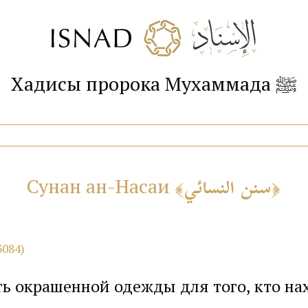
Хадисы пророка Мухаммада ﷺ
سنن النسائي
Сунан ан-Насаи
3084)
ть окрашенной одежды для того, кто на