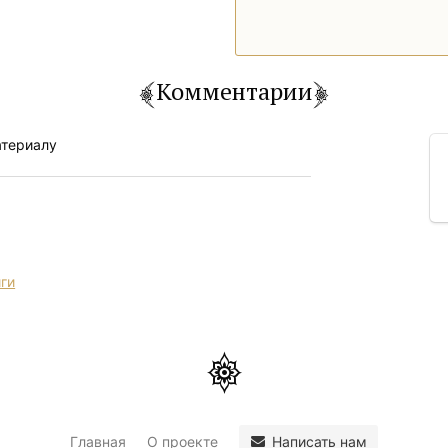
Комментарии
атериалу
иги
Написать нам
Главная
О проекте