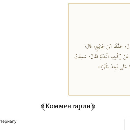
قَالَ: حَدَّثَنَا ابْنُ جُرَيْجٍ، قَالَ
َلُ عَنْ رُكُوبِ الْبَدَنَةِ فَقَالَ: سَمِعْتُ
هَا حَتَّى تَجِدَ ظَهْرًا
Комментарии
атериалу