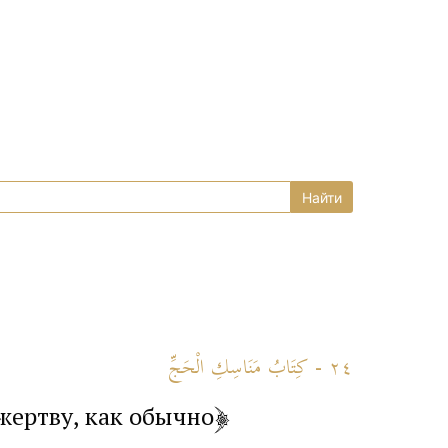
٢٤ - كِتَابُ مَنَاسِكِ الْحَجِّ
 жертву, как обычно