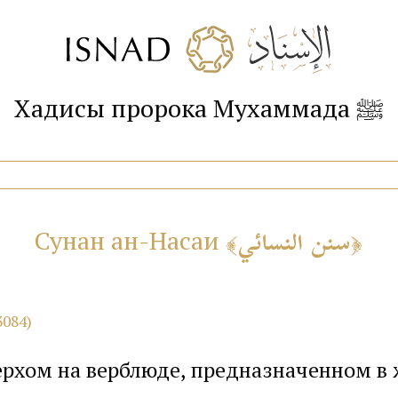
Хадисы пророка Мухаммада ﷺ
سنن النسائي
Сунан ан-Насаи
3084)
верхом на верблюде, предназначенном в