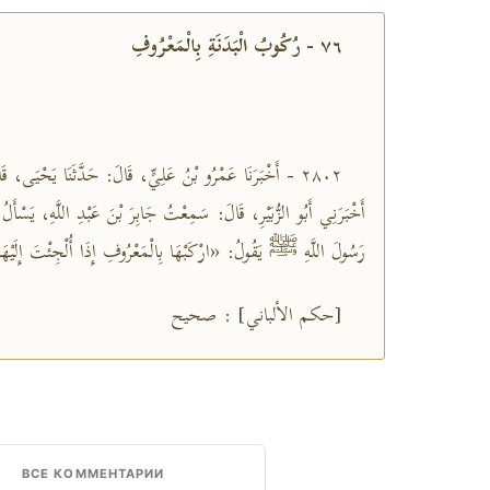
٧٦ - رُكُوبُ الْبَدَنَةِ بِالْمَعْرُوفِ
٢٨٠٢ - أَخْبَرَنَا عَمْرُو بْنُ عَلِيٍّ، قَالَ: حَدَّثَنَا يَحْيَى، :
أَخْبَرَنِي أَبُو الزُّبَيْرِ، قَالَ: سَمِعْتُ جَابِرَ بْنَ عَبْدِ اللَّهِ، يَسْأ
رَسُولَ اللَّهِ ﷺ يَقُولُ: «ارْكَبْهَا بِالْمَعْرُوفِ إِذَا أُلْجِئْتَ إِلَيْ»
[حكم الألباني] : صحيح
ВСЕ КОММЕНТАРИИ