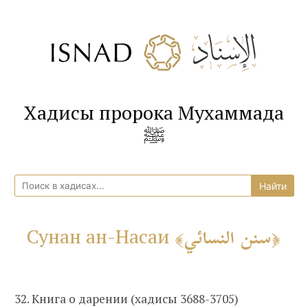
Хадисы пророка Мухаммада
ﷺ
سنن النسائي
Сунан ан-Насаи
32. Книга о дарении (хадисы 3688-3705)