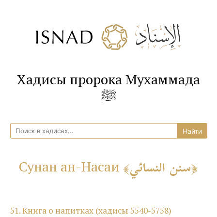
Хадисы пророка Мухаммада
ﷺ
سنن النسائي
Сунан ан-Насаи
51. Книга о напитках (хадисы 5540-5758)