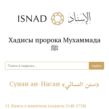
Хадисы пророка Мухаммада
ﷺ
سنن النسائي
Сунан ан-Насаи
51. Книга о напитках (хадисы 5540-5758)