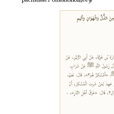
نَ الذُّلِّ وَالْهَوَانِ وَأَلِيمِ
َارَةَ بْنِ غَزِيَّةَ، عَنْ أَبِي الزُّبَيْرِ، عَنْ
َسَأَلَ رَسُولَ اللَّهِ ﷺ عَنْ شَرَابٍ
بِيُّ ﷺ: «أَمُسْكِرٌ هُوَ؟»، قَالَ: نَعَمْ،
َ عَهِدَ لِمَنْ شَرِبَ الْمُسْكِرَ، أَنْ
ْخَبَالِ؟، قَالَ: «عَرَقُ أَهْلِ النَّارِ»، -