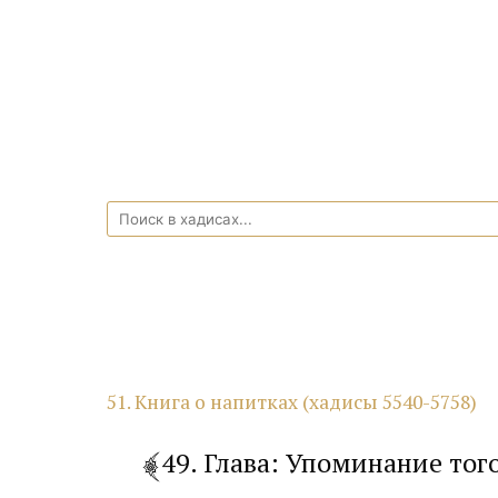
51. Книга о напитках (хадисы 5540-5758)
49. Глава: Упоминание тог