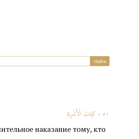
٥١ - كِتَابُ الْأَشْرِبَةِ
чительное наказание тому, кто