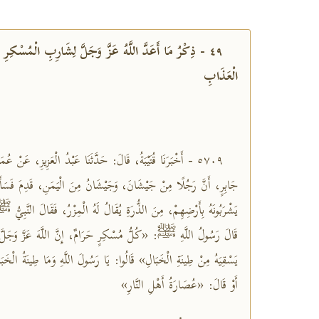
٤٩ - ذِكْرُ مَا أَعَدَّ اللَّهُ عَزَّ وَجَلَّ لِشَارِبِ الْمُسْكِرِ مِ
الْعَذَابِ
٥٧٠٩ - أَخْبَرَنَا قُتَيْبَةُ، قَالَ: حَدَّثَنَا عَبْدُ الْعَزِيزِ، عَنْ عُم
جَابِرٍ، أَنَّ رَجُلًا مِنْ جَيْشَانَ، وَجَيْشَانُ مِنَ الْيَمَنِ، قَدِمَ ف
يَشْرَبُونَهُ بِأَرْضِهِمْ، مِنَ الذُّرَةِ يُقَالُ لَهُ الْمِزْرُ، فَقَالَ النَّ
قَالَ رَسُولُ اللَّهِ ﷺ: «كُلُّ مُسْكِرٍ حَرَامٌ، إِنَّ اللَّهَ عَزَّ وَجَلّ
يَسْقِيَهُ مِنْ طِينَةِ الْخَبَالِ» قَالُوا: يَا رَسُولَ اللَّهِ وَمَا طِينَةُ ال
أَوْ قَالَ: «عُصَارَةُ أَهْلِ النَّارِ»