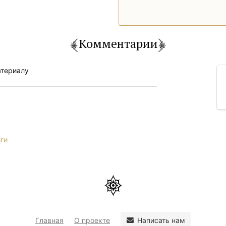
Комментарии
атериалу
иги
Написать нам
Главная
О проекте