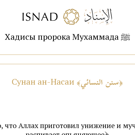
Хадисы пророка Мухаммада ﷺ
سنن النسائي
Сунан ан-Насаи
о, что Аллах приготовил унижение и му
распивает опьяняющее