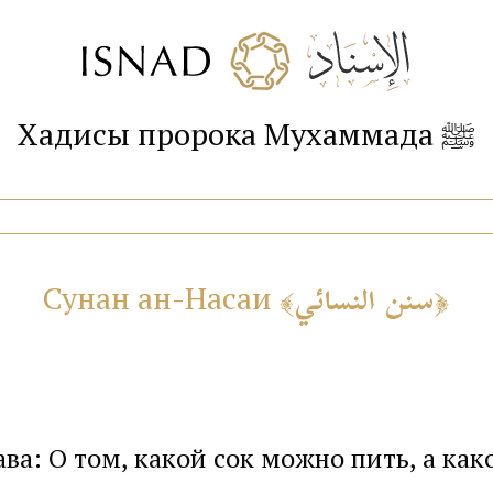
Хадисы пророка Мухаммада ﷺ
سنن النسائي
Сунан ан-Насаи
лава: О том, какой сок можно пить, а как