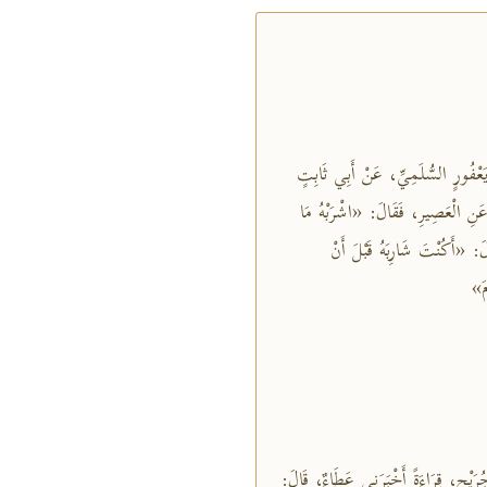
ِي يَعْفُورٍ السُّلَمِيِّ، عَنْ أَبِي ثَابِتٍ
 عَنِ الْعَصِيرِ، فَقَالَ: «اشْرَبْهُ مَا
: «أَكُنْتَ شَارِبَهُ قَبْلَ أَنْ
مَ»
ِ جُرَيْجٍ، قِرَاءَةً أَخْبَرَنِي عَطَاءٌ، قَالَ: