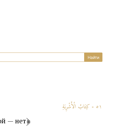
٥١ - كِتَابُ الْأَشْرِبَةِ
ой — нет