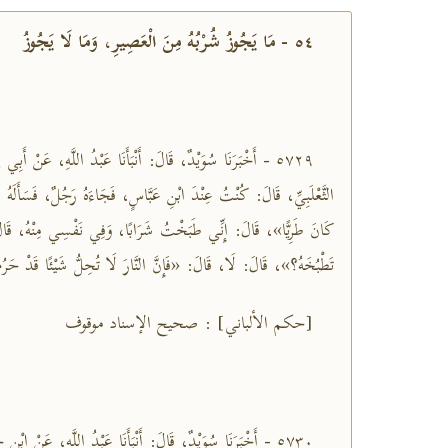
٥٤ - مَا يَجُوزُ شُرْبُهُ مِنَ الْعَصِيرِ، وَمَا لَا يَجُوزُ
٥٧٢٩ - أَخْبَرَنَا سُوَيْدٌ، قَالَ: أَنْبَأَنَا عَبْدُ اللَّهِ، عَنْ أَب
الثَّعْلَبِيِّ، قَالَ: كُنْتُ عِنْدَ ابْنِ عَبَّاسٍ، فَجَاءَهُ رَجُلٌ، فَسَأَلَهُ
كَانَ طَرِيًّا»، قَالَ: إِنِّي طَبَخْتُ شَرَابًا، وَفِي نَفْسِي مِنْهُ، قَالَ
تَطْبُخَهُ؟»، قَالَ: لَا، قَالَ: «فَإِنَّ النَّارَ لَا تُحِلُّ شَيْئًا قَدْ حَرُ
[حكم الألباني] : صحيح الإسناد موقوف
٥٧٣٠ - أَخْبَرَنَا سُوَيْدٌ، قَالَ: أَنْبَأَنَا عَبْدُ اللَّهِ، عَنْ ابْن