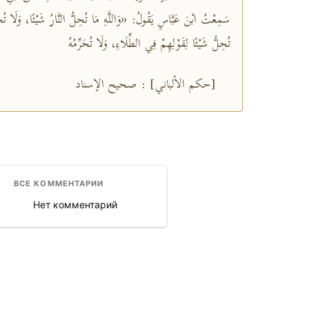
سَمِعْتُ ابْنَ عَبَّاسٍ يَقُولُ: «وَاللَّهِ مَا تُحِلُّ النَّارُ شَيْئًا، وَلَا تُحَ
تُحِلُّ شَيْئًا لِقَوْلِهِمْ فِي الطِّلَاءِ، وَلَا تُحَرِّمُهُ
[حكم الألباني] : صحيح الإسناد
ВСЕ КОММЕНТАРИИ
Нет комментарий