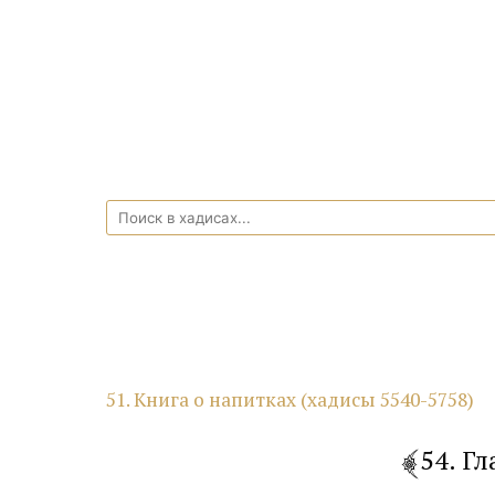
51. Книга о напитках (хадисы 5540-5758)
54. Г