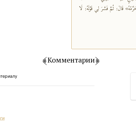
رِّمُهُ» قَالَ: ثُمَّ فَسَّرَ لِي قَوْلَهُ: لَا
Комментарии
атериалу
иги