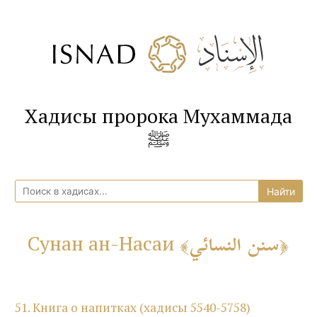
Хадисы пророка Мухаммада
ﷺ
سنن النسائي
Сунан ан-Насаи
51. Книга о напитках (хадисы 5540-5758)