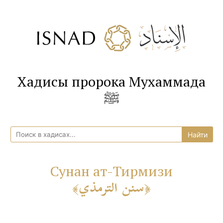
Хадисы пророка Мухаммада
ﷺ
Сунан ат-Тирмизи
سنن الترمذي