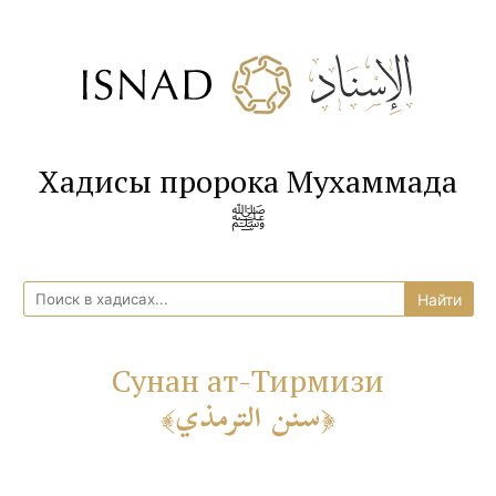
Хадисы пророка Мухаммада
ﷺ
Сунан ат-Тирмизи
سنن الترمذي