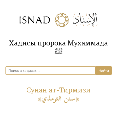
Хадисы пророка Мухаммада
ﷺ
Сунан ат-Тирмизи
سنن الترمذي