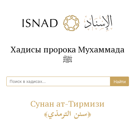
Хадисы пророка Мухаммада
ﷺ
Сунан ат-Тирмизи
سنن الترمذي