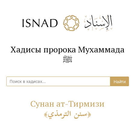
Хадисы пророка Мухаммада
ﷺ
Сунан ат-Тирмизи
سنن الترمذي