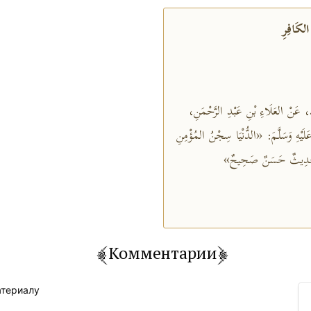
َمَّدٍ، عَنْ العَلَاءِ بْنِ عَبْدِ الرَّحْمَنِ
لَيْهِ وَسَلَّمَ: «الدُّنْيَا سِجْنُ المُؤْمِنِ
ذَا حَدِيثٌ حَسَنٌ صَحِيحٌ
Комментарии
атериалу