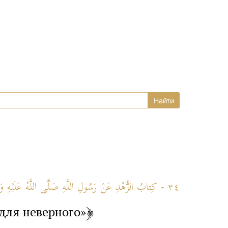
٣٤ - كِتابُ الزُّهْدِ عَنْ رَسُولِ اللَّهِ صَلَّى اللَّهُ عَلَيْهِ وَسَلَّمَ
 для неверного»