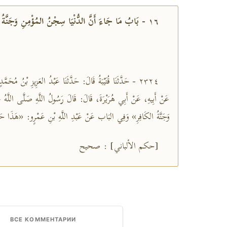
١٦ - بَابُ مَا جَاءَ أَنَّ الدُّنْيَا سِجْنُ المُؤْمِنِ وَجَنَّةُ الكَافِرِ
٢٣٢٤ - حَدَّثَنَا قُتَيْبَةُ قَالَ: حَدَّثَنَا عَبْدُ العَزِيزِ بْنُ مُح،
عَنْ أَبِيهِ، عَنْ أَبِي هُرَيْرَةَ، قَالَ: قَالَ رَسُولُ اللَّهِ صَلَّى اللَّهُ عَ
وَجَنَّةُ الكَافِرِ» وَفِي البَاب عَنْ عَبْدِ اللَّهِ بْنِ عَمْرٍو: «هَ»
[حكم الألباني] : صحيح
ВСЕ КОММЕНТАРИИ