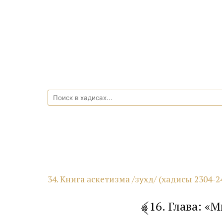
34. Книга аскетизма /зухд/ (хадисы 2304-2
16. Глава: «