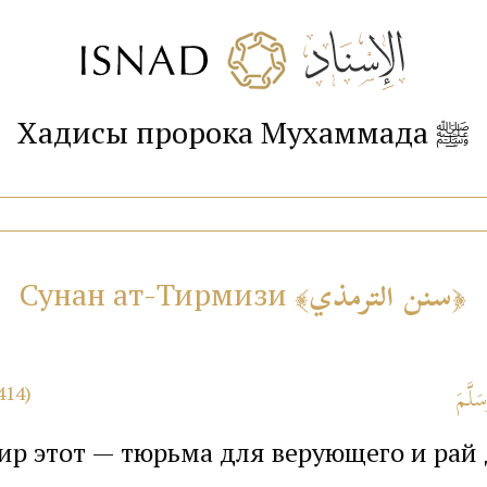
Хадисы пророка Мухаммада ﷺ
سنن الترمذي
Сунан ат-Тирмизи
414)
Мир этот — тюрьма для верующего и рай