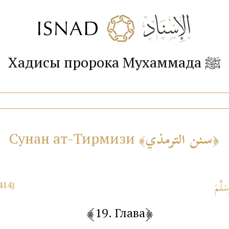
Хадисы пророка Мухаммада ﷺ
سنن الترمذي
Сунан ат-Тирмизи
414)
19. Глава