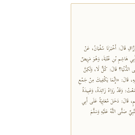
َّزَّاقِ قَالَ: أَخْبَرَنَا سُفْيَانُ، عَنْ
بِي هَاشِمِ بْنِ عُتْبَةَ، وَهُوَ مَرِيضٌ
ى الدُّنْيَا؟ قَالَ: كُلٌّ لَا، وَلَكِنَّ
ْ بِهِ، قَالَ: «إِنَّمَا يَكْفِيكَ مِنْ جَمْعِ
ْتُ: وَقَدْ رَوَاهُ زَائِدَةُ، وَعَبِيدَةُ
، قَالَ: دَخَلَ مُعَاوِيَةُ عَلَى أَبِي
ِّ صَلَّى اللَّهُ عَلَيْهِ وَسَلَّمَ