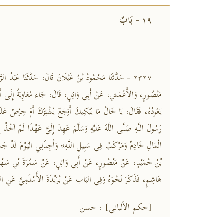
١٩ - بَابٌ
٢٣٢٧ - حَدَّثَنَا مَحْمُودُ بْنُ غَيْلَانَ قَالَ: حَدَّثَنَا عَبْدُ الر
مَنْصُورٍ، وَالأَعْمَشِ، عَنْ أَبِي وَائِلٍ، قَالَ: جَاءَ مُعَاوِيَةُ إِلَى أَ
يَعُودُهُ، فَقَالَ: يَا خَالُ مَا يُبْكِيكَ أَوَجَعٌ يُشْئِزُكَ أَمْ حِرْصٌ عَلَ
رَسُولَ اللَّهِ صَلَّى اللَّهُ عَلَيْهِ وَسَلَّمَ عَهِدَ إِلَيَّ عَهْدًا لَمْ آخُذ
الْمَالِ خَادِمٌ وَمَرْكَبٌ فِي سَبِيلِ اللَّهِ» وَأَجِدُنِي اليَوْمَ قَدْ جَمَع
بْنُ حُمَيْدٍ، عَنْ مَنْصُورٍ، عَنْ أَبِي وَائِلٍ، عَنْ سَمُرَةَ بْنِ سَهْمٍ
هَاشِمٍ، فَذَكَرَ نَحْوَهُ وَفِي البَاب عَنْ بُرَيْدَةَ الأَسْلَمِيِّ عَنِ النَّبِي
[حكم الألباني] : حسن