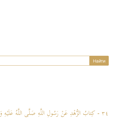
٣٤ - كِتابُ الزُّهْدِ عَنْ رَسُولِ اللَّهِ صَلَّى اللَّهُ عَلَيْهِ وَسَلَّمَ