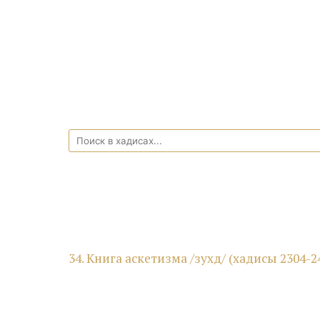
34. Книга аскетизма /зухд/ (хадисы 2304-2