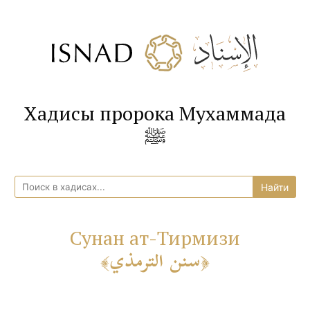
Хадисы пророка Мухаммада
ﷺ
Сунан ат-Тирмизи
سنن الترمذي