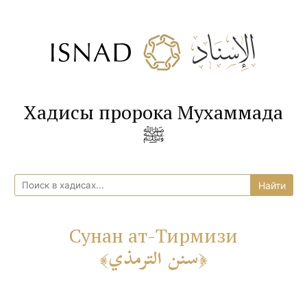
Хадисы пророка Мухаммада
ﷺ
Сунан ат-Тирмизи
سنن الترمذي