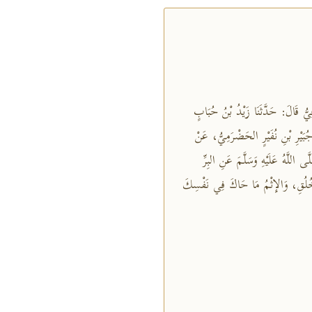
يُّ قَالَ: حَدَّثَنَا زَيْدُ بْنُ حُبَابٍ
جُبَيْرِ بْنِ نُفَيْرٍ الحَضْرَمِيُّ، عَنْ
 اللَّهُ عَلَيْهِ وَسَلَّمَ عَنِ البِرِّ
 الخُلُقِ، وَالإِثْمُ مَا حَاكَ فِي نَفْسِكَ