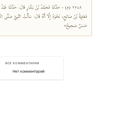
٢٣٨٩ (م) - حَدَّثَنَا مُحَمَّدُ بْنُ بَشَّارٍ قَالَ: حَدَّثَنَا عَبْدُ
مُعَاوِيَةُ بْنُ صَالِحٍ، نَحْوَهُ إِلَّا أَنَّهُ قَالَ: سَأَلْتُ النَّبِيَّ صَلَّى 
حَسَنٌ صَحِيحٌ»
ВСЕ КОММЕНТАРИИ
Нет комментарий