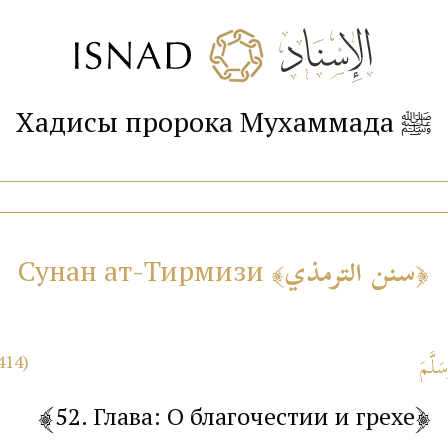
Хадисы пророка Мухаммада ﷺ
سنن الترمذي
Сунан ат-Тирмизи
414)
52. Глава: О благочестии и грехе