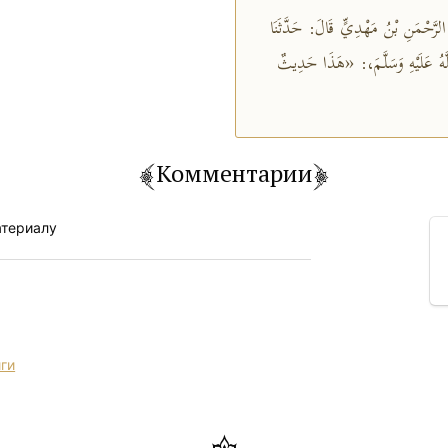
 الرَّحْمَنِ بْنُ مَهْدِيٍّ قَالَ: حَدَّثَنَا
اللَّهُ عَلَيْهِ وَسَلَّمَ،: «هَذَا حَدِيثٌ
Комментарии
атериалу
иги