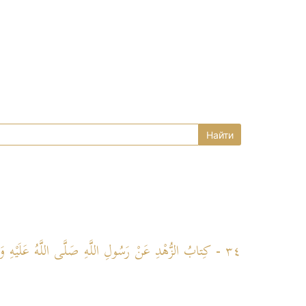
٣٤ - كِتابُ الزُّهْدِ عَنْ رَسُولِ اللَّهِ صَلَّى اللَّهُ عَلَيْهِ وَسَلَّمَ