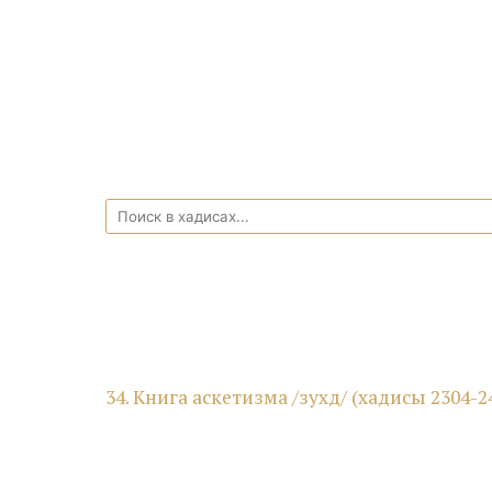
34. Книга аскетизма /зухд/ (хадисы 2304-2