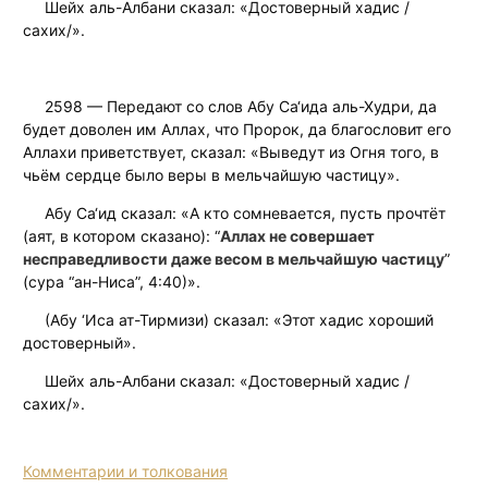
Шейх аль-Албани сказал: «Достоверный хадис /
сахих/».
2598 — Передают со слов Абу Са‘ида аль-Худри, да
будет доволен им Аллах, что Пророк, да благословит его
Аллахи приветствует, сказал: «Выведут из Огня того, в
чьём сердце было веры в мельчайшую частицу».
Абу Са‘ид сказал: «А кто сомневается, пусть прочтёт
(аят, в котором сказано): “
Аллах не совершает
несправедливости даже весом в мельчайшую частицу
”
(сура “ан-Ниса”, 4:40)».
(Абу ‘Иса ат-Тирмизи) сказал: «Этот хадис хороший
достоверный».
Шейх аль-Албани сказал: «Достоверный хадис /
сахих/».
Комментарии и толкования