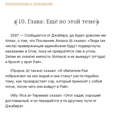
Комментарии и толкования
10. Глава: Ещё по этой теме
2597 — Сообщается от Джабира, да будет доволен им
Аллах, о том, что Посланник Аллаха ﷺ сказал: «Люди (из
числа) приверженцев единобожия будут подвергнуты
наказанию в Огне, пока не превратятся там в уголь.
Затем их охватит милость (Аллаха) и их выведут (оттуда)
и бросят у врат Рая».
(Пророк ﷺ также) сказал: «И обитатели Рая
побрызгают на них водой и они станут расти подобно
тому, как произрастает сор, который приносит с собой
поток, после чего они войдут в Рай».
(Абу ‘Иса ат-Тирмизи) сказал: «Этот хадис хороший
достоверный, и он передаётся и по другому пути от
Джабира».