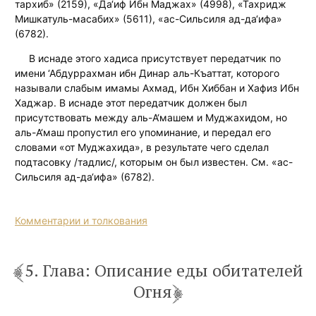
тархиб» (2159), «Да‘иф Ибн Маджах» (4998), «Тахридж
Мишкатуль-масабих» (5611), «ас-Сильсиля ад-да‘ифа»
(6782).
В иснаде этого хадиса присутствует передатчик по
имени ‘Абдуррахман ибн Динар аль-Къаттат, которого
называли слабым имамы Ахмад, Ибн Хиббан и Хафиз Ибн
Хаджар. В иснаде этот передатчик должен был
присутствовать между аль-А‘машем и Муджахидом, но
аль-А‘маш пропустил его упоминание, и передал его
словами «от Муджахида», в результате чего сделал
подтасовку /тадлис/, которым он был известен. См. «ас-
Сильсиля ад-да‘ифа» (6782).
Комментарии и толкования
5. Глава: Описание еды обитателей
Огня