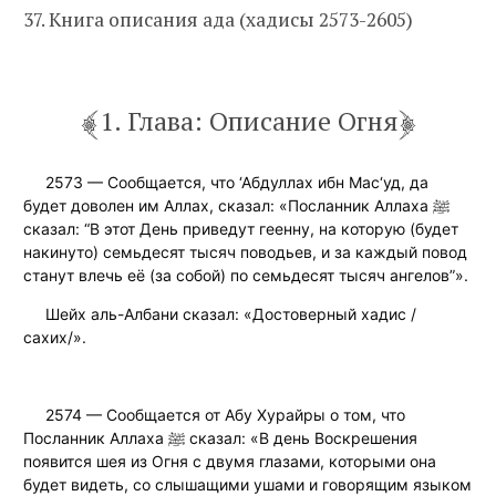
37. Книга описания ада (хадисы 2573-2605)
1. Глава: Описание Огня
2573 — Сообщается, что ‘Абдуллах ибн Мас‘уд, да
будет доволен им Аллах, сказал: «Посланник Аллаха ﷺ
сказал: “В этот День приведут геенну, на которую (будет
накинуто) семьдесят тысяч поводьев, и за каждый повод
станут влечь её (за собой) по семьдесят тысяч ангелов”».
Шейх аль-Албани сказал: «Достоверный хадис /
сахих/».
2574 — Сообщается от Абу Хурайры о том, что
Посланник Аллаха ﷺ сказал: «В день Воскрешения
появится шея из Огня с двумя глазами, которыми она
будет видеть, со слышащими ушами и говорящим языком