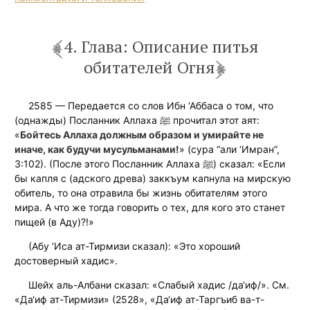
4. Глава: Описание питья
обитателей Огня
2585 — Передается со слов Ибн ‘Аббаса о том, что
(однажды) Посланник Аллаха ﷺ прочитал этот аят:
«
Бойтесь Аллаха должным образом и умирайте не
иначе, как будучи мусульманами!
» (сура “али ‘Имран”,
3:102). (После этого Посланник Аллаха ﷺ) сказал: «Если
бы капля с (адского древа) заккъум капнула на мирскую
обитель, то она отравила бы жизнь обитателям этого
мира. А что же тогда говорить о тех, для кого это станет
пищей (в Аду)?!»
(Абу ‘Иса ат-Тирмизи сказал): «Это хороший
достоверный хадис».
Шейх аль-Албани сказал: «Слабый хадис /да‘иф/». См.
«Да‘иф ат-Тирмизи» (2528», «Да‘иф ат-Таргъиб ва-т-