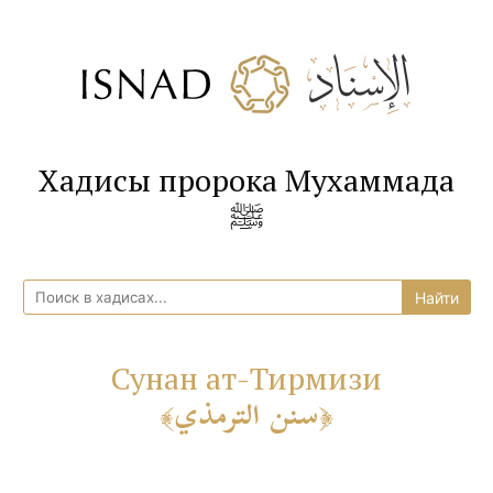
Хадисы пророка Мухаммада
ﷺ
Сунан ат-Тирмизи
سنن الترمذي