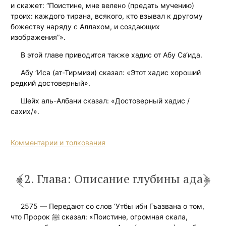
и скажет: “Поистине, мне велено (предать мучению)
троих: каждого тирана, всякого, кто взывал к другому
божеству наряду с Аллахом, и создающих
изображения”».
В этой главе приводится также хадис от Абу Са‘ида.
Абу ‘Иса (ат-Тирмизи) сказал: «Этот хадис хороший
редкий достоверный».
Шейх аль-Албани сказал: «Достоверный хадис /
сахих/».
Комментарии и толкования
2. Глава: Описание глубины ада
2575 — Передают со слов ‘Утбы ибн Гъазвана о том,
что Пророк ﷺ сказал: «Поистине, огромная скала,