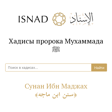
Хадисы пророка Мухаммада
ﷺ
Сунан Ибн Маджах
سنن ابن ماجه