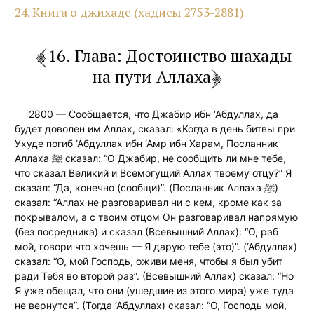
24. Книга о джихаде (хадисы 2753-2881)
16. Глава: Достоинство шахады
на пути Аллаха
2800 — Сообщается, что Джабир ибн ‘Абдуллах, да
будет доволен им Аллах, сказал: «Когда в день битвы при
Ухуде погиб ‘Абдуллах ибн ‘Амр ибн Харам, Посланник
Аллаха ﷺ сказал: “О Джабир, не сообщить ли мне тебе,
что сказал Великий и Всемогущий Аллах твоему отцу?” Я
сказал: “Да, конечно (сообщи)”. (Посланник Аллаха ﷺ)
сказал: “Аллах не разговаривал ни с кем, кроме как за
покрывалом, а с твоим отцом Он разговаривал напрямую
(без посредника) и сказал (Всевышний Аллах): “О, раб
мой, говори что хочешь — Я дарую тебе (это)”. (‘Абдуллах)
сказал: “О, мой Господь, оживи меня, чтобы я был убит
ради Тебя во второй раз”. (Всевышний Аллах) сказал: “Но
Я уже обещал, что они (ушедшие из этого мира) уже туда
не вернутся”. (Тогда ‘Абдуллах) сказал: “О, Господь мой,