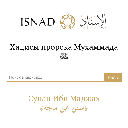
Хадисы пророка Мухаммада
ﷺ
Сунан Ибн Маджах
سنن ابن ماجه