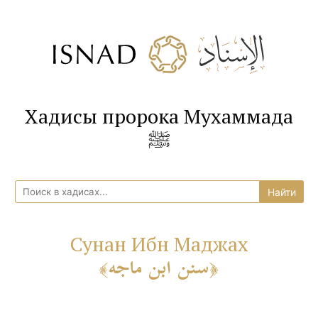
Хадисы пророка Мухаммада
ﷺ
Сунан Ибн Маджах
سنن ابن ماجه