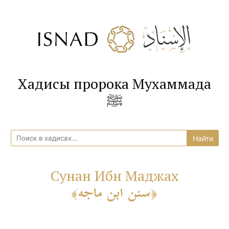
Хадисы пророка Мухаммада
ﷺ
Сунан Ибн Маджах
سنن ابن ماجه