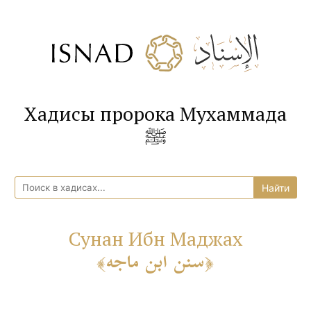
Хадисы пророка Мухаммада
ﷺ
Сунан Ибн Маджах
سنن ابن ماجه