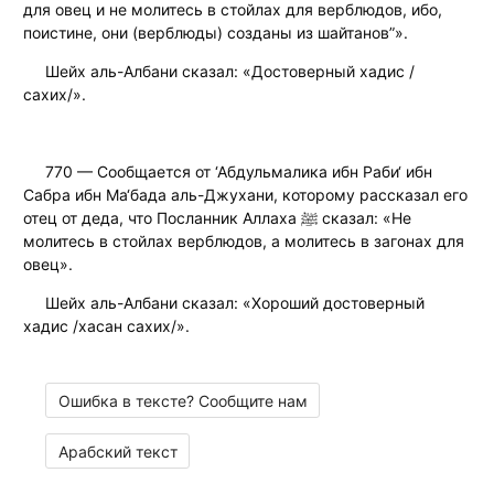
для овец и не молитесь в стойлах для верблюдов, ибо,
поистине, они (верблюды) созданы из шайтанов”».
Шейх аль-Албани сказал: «Достоверный хадис /
сахих/».
770 — Сообщается от ‘Абдульмалика ибн Раби‘ ибн
Сабра ибн Ма‘бада аль-Джухани, которому рассказал его
отец от деда, что Посланник Аллаха ﷺ сказал: «Не
молитесь в стойлах верблюдов, а молитесь в загонах для
овец».
Шейх аль-Албани сказал: «Хороший достоверный
хадис /хасан сахих/».
Ошибка в тексте? Сообщите нам
Арабский текст