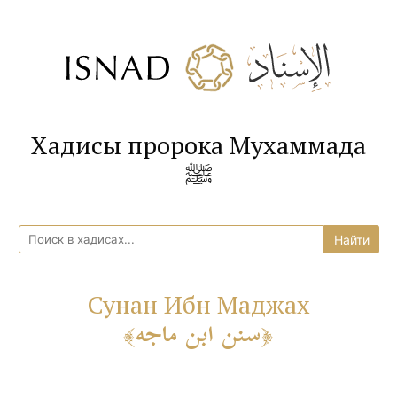
Хадисы пророка Мухаммада
ﷺ
Сунан Ибн Маджах
سنن ابن ماجه