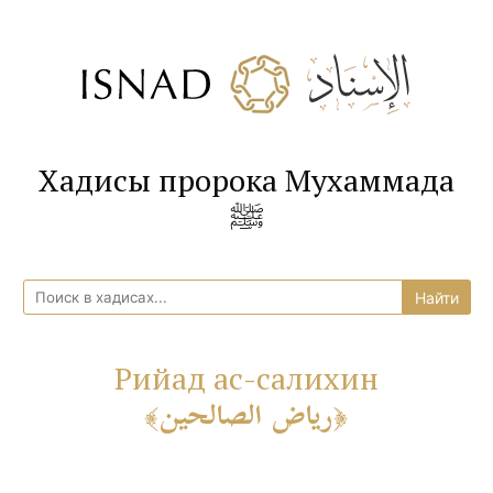
Хадисы пророка Мухаммада
ﷺ
Рийад ас-салихин
رياض الصالحين