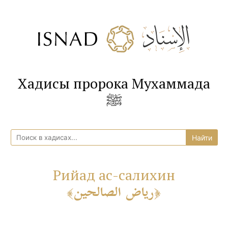
Хадисы пророка Мухаммада
ﷺ
Рийад ас-салихин
رياض الصالحين