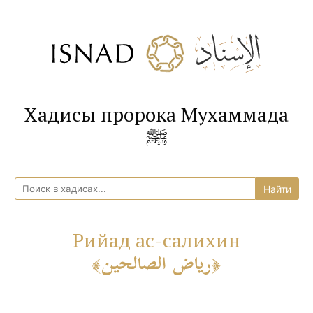
Хадисы пророка Мухаммада
ﷺ
Рийад ас-салихин
رياض الصالحين