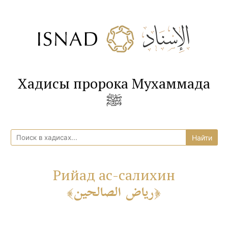
Хадисы пророка Мухаммада
ﷺ
Рийад ас-салихин
رياض الصالحين