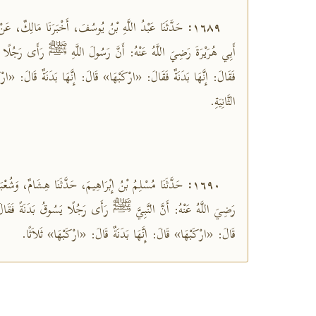
حَدَّثَنَا عَبْدُ اللَّهِ بْنُ يُوسُفَ، أَخْبَرَنَا مَالِكٌ، عَن
١٦٨٩:
أَبِي هُرَيْرَةَ رَضِيَ اللَّهُ عَنْهُ: أَنَّ رَسُولَ اللَّهِ ﷺ رَأَى رَجُلًا»
فَقَالَ: إِنَّهَا بَدَنَةٌ فَقَالَ: «ارْكَبْهَا» قَالَ: إِنَّهَا بَدَنَةٌ قَالَ: «ارْك
الثَّانِيَةِ.
حَدَّثَنَا مُسْلِمُ بْنُ إِبْرَاهِيمَ، حَدَّثَنَا هِشَامٌ، وَشُعْبَة
١٦٩٠:
رَضِيَ اللَّهُ عَنْهُ: أَنَّ النَّبِيَّ ﷺ رَأَى رَجُلًا يَسُوقُ بَدَنَةً فَقَالَ
قَالَ: «ارْكَبْهَا» قَالَ: إِنَّهَا بَدَنَةٌ قَالَ: «ارْكَبْهَا» ثَلاَثًا.