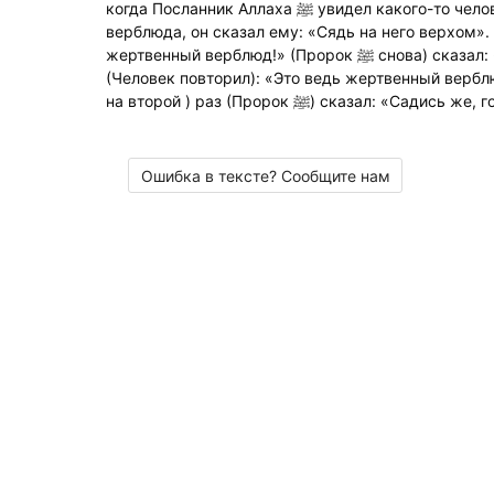
когда Посланник Аллаха ﷺ увидел какого-то человека, который гнал своего
верблюда, он сказал ему: «Сядь на него верхом». 
жертвенный верблюд!» (Пророк ﷺ снова) сказал: «Сядь на него верхом».
(Человек повторил): «Это ведь жертвенный верблю
на второй ) раз (Пророк ﷺ) сказал: «Садис
Ошибка в тексте? Сообщите нам