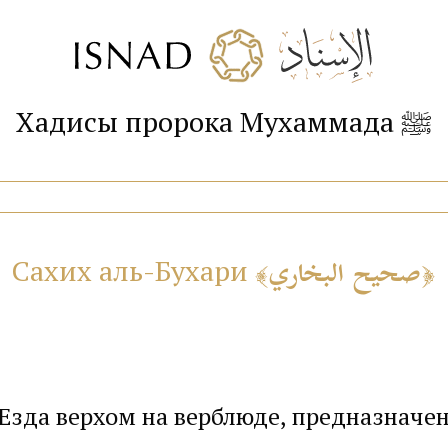
Хадисы пророка Мухаммада ﷺ
صحيح البخاري
Сахих аль-Бухари
: Езда верхом на верблюде, предназначе