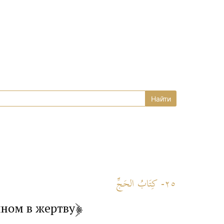
٢٥- كِتَابُ الحَجِّ
нном в жертву