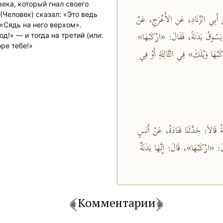
(Человек) сказал: «Это ведь
ْ أَبِي الزِّنَادِ، عَنِ الأَعْرَجِ، عَنْ
 يَسُوقُ بَدَنَةً، فَقَالَ: «ارْكَبْهَا
д!» — и тогда на третий (или:
ь же, горе тебе!»
َبْهَا وَيْلَكَ» فِي الثَّالِثَةِ أَوْ فِي
ُ قَالاَ: حَدَّثَنَا قَتَادَةُ، عَنْ أَنَسٍ
: «ارْكَبْهَا»، قَالَ: إِنَّهَا بَدَنَةٌ
Комментарии