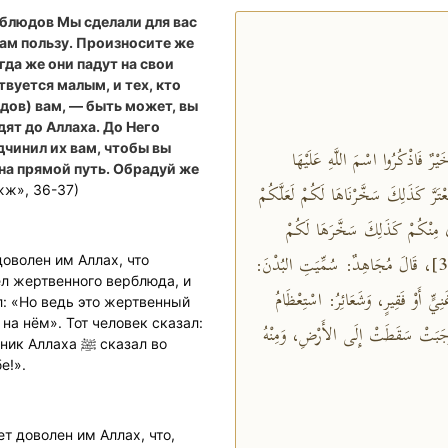
блюдов Мы сделали для вас
ам пользу. Произносите же
гда же они падут на свои
твуется малым, и тех, кто
дов) вам, — быть может, вы
дят до Аллаха. До Него
дчинил их вам, чтобы вы
يْرٌ فَاذْكُرُوا اسْمَ اللَّهِ عَلَيْهَا
 на прямой путь. Обрадуй же
تَرَّ كَذَلِكَ سَخَّرْنَاهَا لَكُمْ لَعَلَّكُمْ
жж», 36-37)
قْوَى مِنْكُمْ كَذَلِكَ سَخَّرَهَا لَكُمْ
لِتُكَبِّرُوا اللَّهَ عَلَى مَا هَدَاكُمْ وَبَشِّرِ المُحْسِنِينَ﴾ [الحج: 37]، قَالَ مُجَاهِدٌ: سُمِّيَتِ البُدْنَ:
оволен им Аллах, что
َنِيٍّ أَوْ فَقِيرٍ، وَشَعَائِرُ: اسْتِعْظَامُ
л: «Но ведь это жертвенный
 وَجَبَتْ سَقَطَتْ إِلَى الأَرْضِ، وَمِنْهُ
а ﷺ сказал во
е!».
т доволен им Аллах, что,