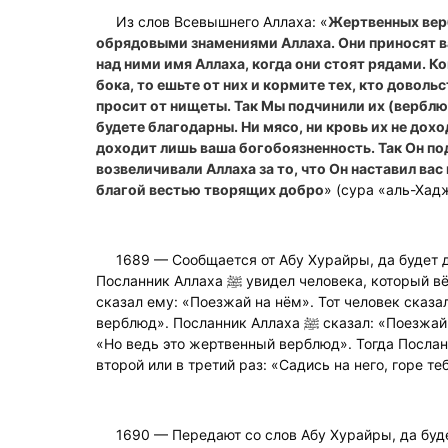
Из слов Всевышнего Аллаха: «
Жертвенных вер
обрядовыми знамениями Аллаха. Они приносят в
над ними имя Аллаха, когда они стоят рядами. Ко
бока, то ешьте от них и кормите тех, кто довольс
просит от нищеты. Так Мы подчинили их (верблю
будете благодарны. Ни мясо, ни кровь их не дохо
доходит лишь ваша богобоязненность. Так Он по
возвеличивали Аллаха за то, что Он наставил вас
благой вестью творящих добро
» (сура «аль-Хад
1689 — Сообщается от Абу Хурайры, да будет д
Посланник Аллаха ﷺ увидел человека, который вёл жертвенного верблюда, и
сказал ему: «Поезжай на нём». Тот человек сказа
верблюд». Посланник Аллаха ﷺ сказал: «Поезжай на нём». Тот человек сказал:
«Но ведь это жертвенный верблюд». Тогда Посланник Аллах
второй или в третий раз: «Садись на него, горе теб
1690 — Передают со слов Абу Хурайры, да буде