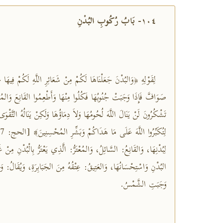
١٠٤- بَابُ رُكُوبِ البُدْنِ
لِقَوْلِهِ ﴿وَالبُدْنَ جَعَلْنَاهَا لَكُمْ مِنْ شَعَائِرِ اللَّهِ لَكُمْ فِيهَا خَ
صَوَافَّ فَإِذَا وَجَبَتْ جُنُوبُهَا فَكُلُوا مِنْهَا وَأَطْعِمُوا القَانِعَ وَالمُعْ
تَشْكُرُونَ لَنْ يَنَالَ اللَّهَ لُحُومُهَا وَلاَ دِمَاؤُهَا وَلَكِنْ يَنَالُهُ التَّ
لِبُدْنِهَا، وَالقَانِعُ: السَّائِلُ، وَالمُعْتَرُّ: الَّذِي يَعْتَرُّ بِالْبُدْنِ مِنْ غ
البُدْنِ وَاسْتِحْسَانُهَا، وَالعَتِيقُ: عِتْقُهُ مِنَ الجَبَابِرَةِ، وَيُقَالُ:
وَجَبَتِ الشَّمْسُ.