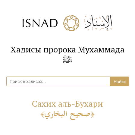
Хадисы пророка Мухаммада
ﷺ
Сахих аль-Бухари
صحيح البخاري