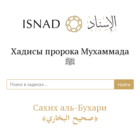
Хадисы пророка Мухаммада
ﷺ
Сахих аль-Бухари
صحيح البخاري