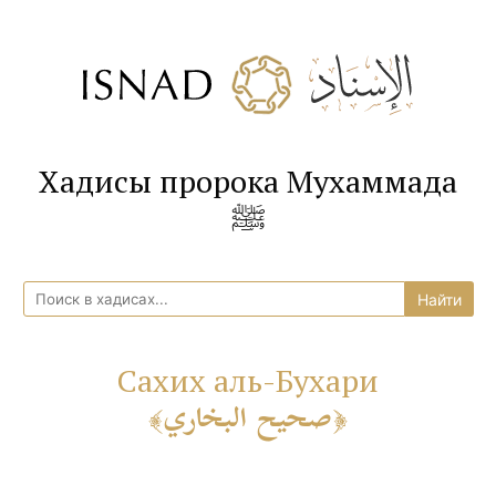
Хадисы пророка Мухаммада
ﷺ
Сахих аль-Бухари
صحيح البخاري