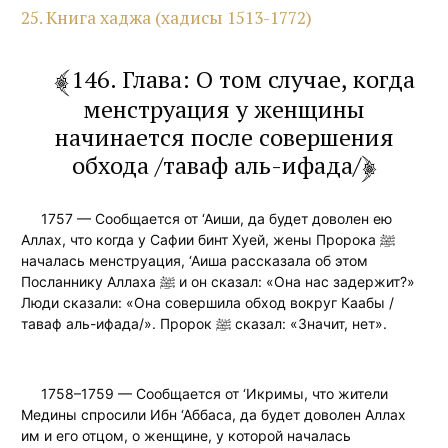
25. Книга хаджа (хадисы 1513-1772)
146. Глава: О том случае, когда
менструация у женщины
начинается после совершения
обхода /таваф аль-ифада/
1757 — Сообщается от ‘Аиши, да будет доволен ею
Аллах, что когда у Сафии бинт Хуей, жены Пророка ﷺ
началась менструация, ‘Аиша рассказала об этом
Посланнику Аллаха ﷺ и он сказал: «Она нас задержит?»
Люди сказали: «Она совершила обход вокруг Каабы /
таваф аль-ифада/». Пророк ﷺ сказал: «Значит, нет».
1758–1759 — Сообщается от ‘Икримы, что жители
Медины спросили Ибн ‘Аббаса, да будет доволен Аллах
им и его отцом, о женщине, у которой началась