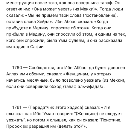
менструация после того, как она совершила таваф. Он
ответил им: «Она может уехать (из Мекки)». Тогда люди
сказали: «Мы не примем твои слова (постановление),
оставив слова Зейда». Ибн ‘Аббас сказал: «Когда
прибудете в Медину, спросите об этом». Когда они
прибыли в Медину, они спросили об этом, и одним из тех,
кого они спросили, была Умм Сулейм, и она рассказала
им хадис о Сафии.
1760 — Сообщается, что Ибн ‘Аббас, да будет доволен
Аллах ими обоими, сказал: «Женщинам, у которых
начались месячные, было позволено уезжать (из Мекки),
если они совершили обход /таваф аль-ифада/».
1761 — (Передатчик этого хадиса) сказал: «И я
слышал, как Ибн ‘Умар говорил: “(Женщине) не следует
уезжать”, но потом я слышал, как он сказал: “Поистине,
Пророк ﷺ разрешил им (делать это)”».