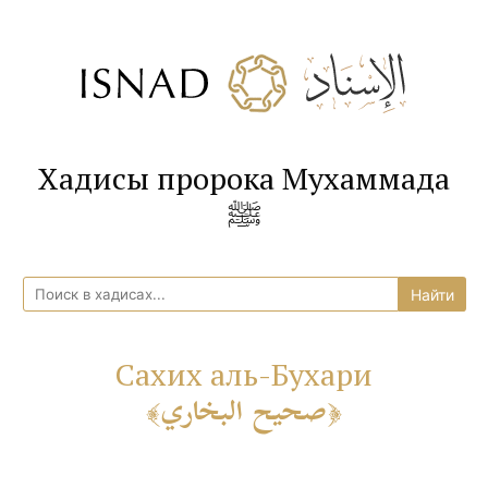
Хадисы пророка Мухаммада
ﷺ
Сахих аль-Бухари
صحيح البخاري