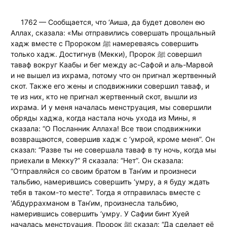
1762 — Сообщается, что ‘Аиша, да будет доволен ею
Аллах, сказала: «Мы отправились совершать прощальный
хадж вместе с Пророком ﷺ намереваясь совершить
только хадж. Достигнув (Мекки), Пророк ﷺ совершил
таваф вокруг Каабы и бег между ас-Сафой и аль-Марвой
и не вышел из ихрама, потому что он пригнал жертвенный
скот. Также его жены и сподвижники совершил таваф, и
те из них, кто не пригнал жертвенный скот, вышли из
ихрама. И у меня началась менструация, мы совершили
обряды хаджа, когда настала ночь ухода из Мины, я
сказала: “О Посланник Аллаха! Все твои сподвижники
возвращаются, совершив хадж с ‘умрой, кроме меня”. Он
сказал: “Разве ты не совершала таваф в ту ночь, когда мы
приехали в Мекку?” Я сказала: “Нет”. Он сказала:
“Отправляйся со своим братом в Тан‘им и произнеси
тальбию, намерившись совершить ‘умру, а я буду ждать
тебя в таком-то месте”. Тогда я отправилась вместе с
‘Абдуррахманом в Тан‘им, произнесла тальбию,
намерившись совершить ‘умру. У Сафии бинт Хуей
началась менструация, Пророк ﷺ сказал: “Да сделает её